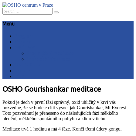
Search
for:
Menu
Program
Výcviky
Meditace
Proč aktivní meditace
Praktické informace
OSHO Knihy
Skupiny
Vize
OSHO Gourishankar meditace
Pokud je dech v první fázi správný, oxid uhličitý v krvi vás
pozvedne, že se budete cítit vysocí jak Gourishankar, Mt.Everest.
Toto pozvednutí je přeneseno do následujících fází měkkého
hledění, měkkého spontánního pohybu a klidu v tichu.
Meditace trvá 1 hodinu a má 4 fáze. Končí třemi údery gongu.