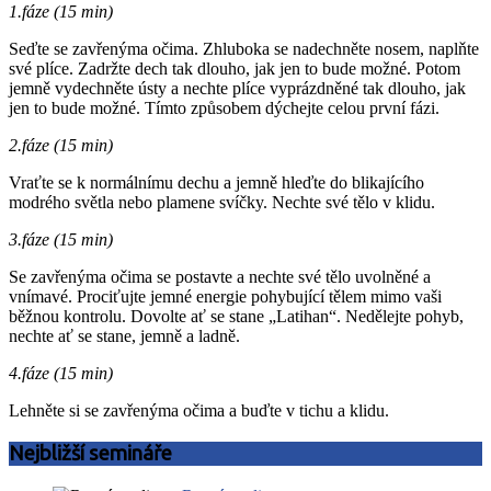
1.fáze (15 min)
Seďte se zavřenýma očima. Zhluboka se nadechněte nosem, naplňte
své plíce. Zadržte dech tak dlouho, jak jen to bude možné. Potom
jemně vydechněte ústy a nechte plíce vyprázdněné tak dlouho, jak
jen to bude možné. Tímto způsobem dýchejte celou první fázi.
2.fáze (15 min)
Vraťte se k normálnímu dechu a jemně hleďte do blikajícího
modrého světla nebo plamene svíčky. Nechte své tělo v klidu.
3.fáze (15 min)
Se zavřenýma očima se postavte a nechte své tělo uvolněné a
vnímavé. Prociťujte jemné energie pohybující tělem mimo vaši
běžnou kontrolu. Dovolte ať se stane „Latihan“. Nedělejte pohyb,
nechte ať se stane, jemně a ladně.
4.fáze (15 min)
Lehněte si se zavřenýma očima a buďte v tichu a klidu.
Nejbližší semináře