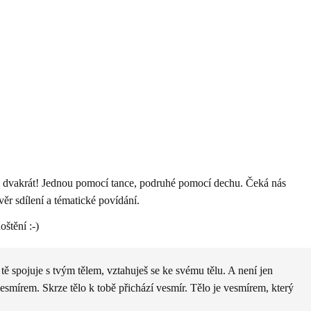
d dvakrát! Jednou pomocí tance, podruhé pomocí dechu. Čeká nás
ávěr sdílení a tématické povídání.
štění :-)
 spojuje s tvým tělem, vztahuješ se ke svému tělu. A není jen
smírem. Skrze tělo k tobě přichází vesmír. Tělo je vesmírem, který