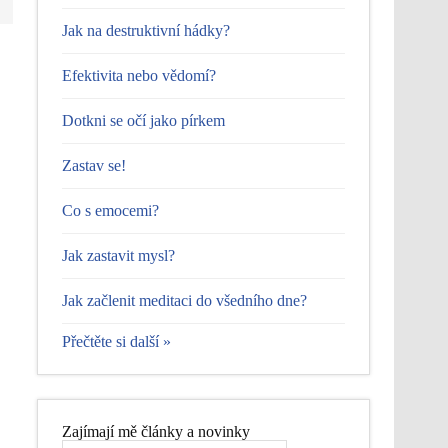
Jak na destruktivní hádky?
Efektivita nebo vědomí?
Dotkni se očí jako pírkem
Zastav se!
Co s emocemi?
Jak zastavit mysl?
Jak začlenit meditaci do všedního dne?
Přečtěte si další »
Zajímají mě články a novinky