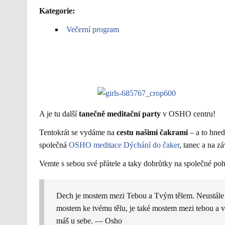
Kategorie:
Večerní program
A je tu další
tanečně meditační party
v OSHO centru!
Tentokrát se vydáme na
cestu našimi čakrami
– a to hne
společná
OSHO meditace Dýchání do čaker
, tanec a na z
Vemte s sebou své přátele a taky dobrůtky na společné poho
Dech je mostem mezi Tebou a Tvým tělem. Neustále tě
mostem ke tvému tělu, je také mostem mezi tebou a ve
máš u sebe. — Osho