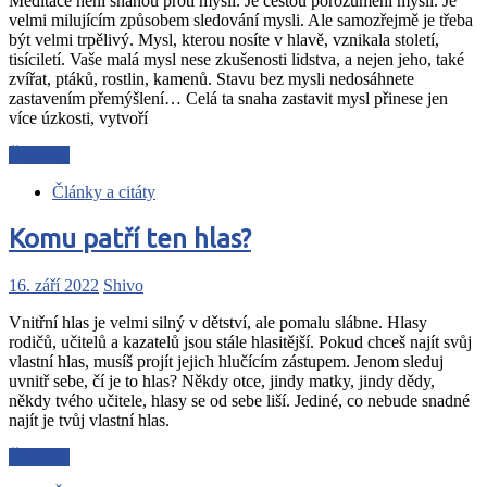
Meditace není snahou proti mysli. Je cestou porozumění mysli. Je
velmi milujícím způsobem sledování mysli. Ale samozřejmě je třeba
být velmi trpělivý. Mysl, kterou nosíte v hlavě, vznikala století,
tisíciletí. Vaše malá mysl nese zkušenosti lidstva, a nejen jeho, také
zvířat, ptáků, rostlin, kamenů. Stavu bez mysli nedosáhnete
zastavením přemýšlení… Celá ta snaha zastavit mysl přinese jen
více úzkosti, vytvoří
Čtěte dál
Články a citáty
Komu patří ten hlas?
16. září 2022
Shivo
Vnitřní hlas je velmi silný v dětství, ale pomalu slábne. Hlasy
rodičů, učitelů a kazatelů jsou stále hlasitější. Pokud chceš najít svůj
vlastní hlas, musíš projít jejich hlučícím zástupem. Jenom sleduj
uvnitř sebe, čí je to hlas? Někdy otce, jindy matky, jindy dědy,
někdy tvého učitele, hlasy se od sebe liší. Jediné, co nebude snadné
najít je tvůj vlastní hlas.
Čtěte dál