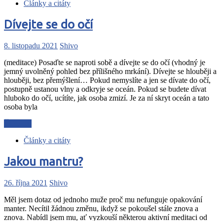
Články a citáty
Dívejte se do očí
8. listopadu 2021
Shivo
(meditace) Posaďte se naproti sobě a dívejte se do očí (vhodný je
jemný uvolněný pohled bez přílišného mrkání). Dívejte se hlouběji a
hlouběji, bez přemýšlení… Pokud nemyslíte a jen se dívate do očí,
postupně ustanou vlny a odkryje se oceán. Pokud se budete dívat
hluboko do očí, ucítíte, jak osoba zmizí. Je za ní skryt oceán a tato
osoba byla
Čtěte dál
Články a citáty
Jakou mantru?
26. října 2021
Shivo
Měl jsem dotaz od jednoho muže proč mu nefunguje opakování
manter. Necítil žádnou změnu, ikdyž se pokoušel stále znova a
znova. Nabídl jsem mu, ať vyzkouší některou aktivní meditaci od