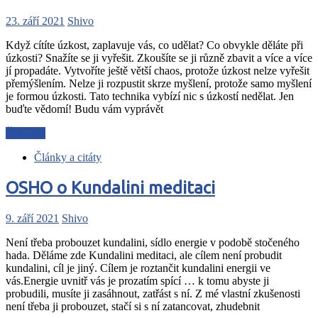
23. září 2021
Shivo
Když cítíte úzkost, zaplavuje vás, co udělat? Co obvykle děláte při
úzkosti? Snažíte se ji vyřešit. Zkoušíte se ji různě zbavit a více a více
jí propadáte. Vytvoříte ještě větší chaos, protože úzkost nelze vyřešit
přemýšlením. Nelze ji rozpustit skrze myšlení, protože samo myšlení
je formou úzkosti. Tato technika vybízí nic s úzkostí nedělat. Jen
buďte vědomí! Budu vám vyprávět
Čtěte dál
Články a citáty
OSHO o Kundalini meditaci
9. září 2021
Shivo
Není třeba probouzet kundalini, sídlo energie v podobě stočeného
hada. Děláme zde Kundalini meditaci, ale cílem není probudit
kundalini, cíl je jiný. Cílem je roztančit kundalini energii ve
vás.Energie uvnitř vás je prozatím spící … k tomu abyste ji
probudili, musíte ji zasáhnout, zatřást s ní. Z mé vlastní zkušenosti
není třeba ji probouzet, stačí si s ní zatancovat, zhudebnit