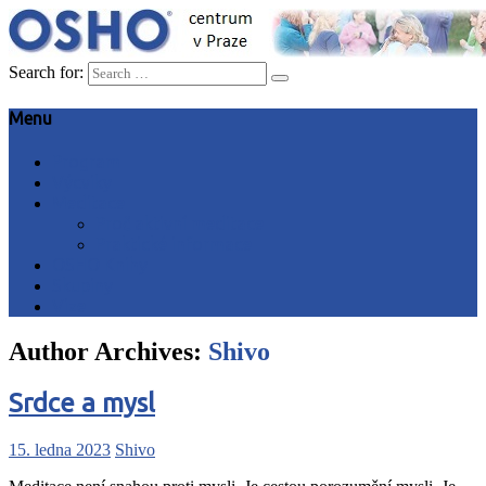
Search for:
Menu
Program
Výcviky
Meditace
Proč aktivní meditace
Praktické informace
OSHO Knihy
Skupiny
Vize
Author Archives:
Shivo
Srdce a mysl
15. ledna 2023
Shivo