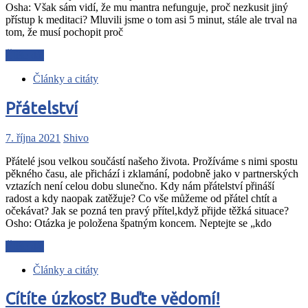
Osha: Však sám vidí, že mu mantra nefunguje, proč nezkusit jiný
přístup k meditaci? Mluvili jsme o tom asi 5 minut, stále ale trval na
tom, že musí pochopit proč
Čtěte dál
Články a citáty
Přátelství
7. října 2021
Shivo
Přátelé jsou velkou součástí našeho života. Prožíváme s nimi spostu
pěkného času, ale přichází i zklamání, podobně jako v partnerských
vztazích není celou dobu slunečno. Kdy nám přátelství přináší
radost a kdy naopak zatěžuje? Co vše můžeme od přátel chtít a
očekávat? Jak se pozná ten pravý přítel,když přijde těžká situace?
Osho: Otázka je položena špatným koncem. Neptejte se „kdo
Čtěte dál
Články a citáty
Cítíte úzkost? Buďte vědomí!