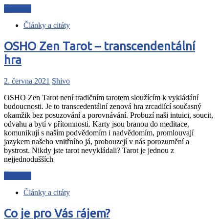
Čtěte dál
Články a citáty
OSHO Zen Tarot – transcendentální
hra
2. června 2021
Shivo
OSHO Zen Tarot není tradičním tarotem sloužícím k vykládání
budoucnosti. Je to transcedentální zenová hra zrcadlící současný
okamžik bez posuzování a porovnávání. Probuzí naši intuici, soucit,
odvahu a bytí v přítomnosti. Karty jsou branou do meditace,
komunikují s naším podvědomím i nadvědomím, promlouvají
jazykem našeho vnitřního já, probouzejí v nás porozumění a
bystrost. Nikdy jste tarot nevykládali? Tarot je jednou z
nejjednodušších
Čtěte dál
Články a citáty
Co je pro Vás rájem?