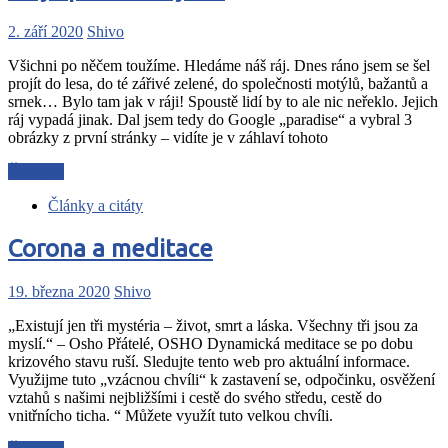
2. září 2020
Shivo
Všichni po něčem toužíme. Hledáme náš ráj. Dnes ráno jsem se šel
projít do lesa, do té zářivé zelené, do společnosti motýlů, bažantů a
srnek… Bylo tam jak v ráji! Spoustě lidí by to ale nic neřeklo. Jejich
ráj vypadá jinak. Dal jsem tedy do Google „paradise“ a vybral 3
obrázky z první stránky – vidíte je v záhlaví tohoto
Čtěte dál
Články a citáty
Corona a meditace
19. března 2020
Shivo
„Existují jen tři mystéria – život, smrt a láska. Všechny tři jsou za
myslí.“ – Osho Přátelé, OSHO Dynamická meditace se po dobu
krizového stavu ruší. Sledujte tento web pro aktuální informace.
Využijme tuto „vzácnou chvíli“ k zastavení se, odpočinku, osvěžení
vztahů s našimi nejbližšími i cestě do svého středu, cestě do
vnitřnícho ticha. “ Můžete využít tuto velkou chvíli.